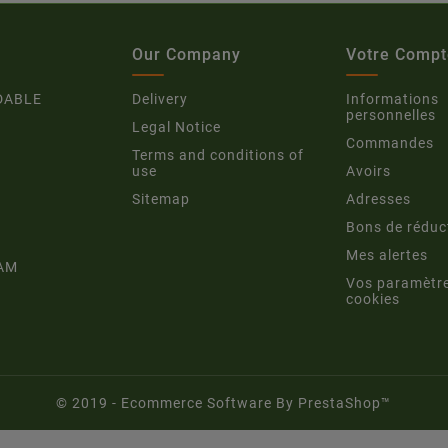
Our Company
Votre Compt
DABLE
Delivery
Informations
personnelles
Legal Notice
Commandes
Terms and conditions of
use
Avoirs
Sitemap
Adresses
Bons de réduc
Mes alertes
AM
Vos paramètr
cookies
© 2019 - Ecommerce Software By PrestaShop™