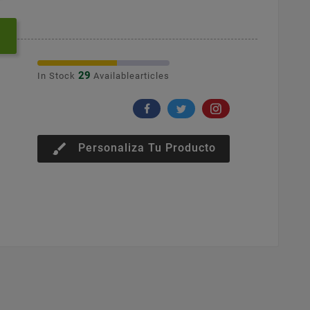
29
In Stock
Availablearticles
brush
Personaliza Tu Producto