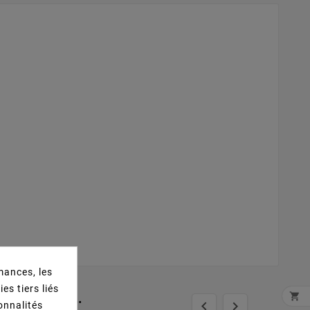
mances, les
es tiers liés
t Acheté...



ionnalités