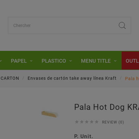
PAPEL
PLASTICO
MENU TITLE
OUTL
CARTON
Envases de cartón take away línea Kraft
Pala 
Pala Hot Dog K





REVIEW (0)
P. Unit.