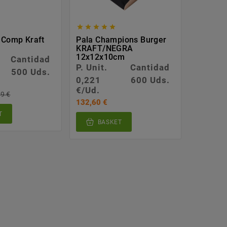








 Comp Kraft
Pala Champions Burger
Petaca 
KRAFT/NEGRA
12x12x10cm
Cantidad
P. Unit.
P. Unit.
Cantidad
500 Uds.
0,084
0,221
600 Uds.
€/Ud.
€/Ud.
84,06 €
9 €
132,60 €
T
BA
BASKET