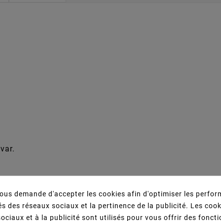
var.
us demande d'accepter les cookies afin d'optimiser les perfor
s des réseaux sociaux et la pertinence de la publicité. Les cooki
s Qui Ont Acheté Ce Produit Ont Égalemen
ociaux et à la publicité sont utilisés pour vous offrir des fonct