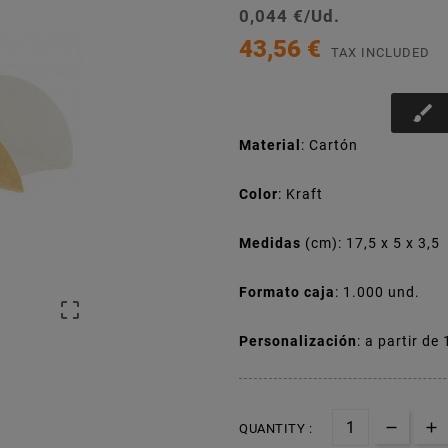
0,044 €/Ud.
43,56 €
TAX INCLUDED
brush
Material
: Cartón
Color
: Kraft
Medidas
(cm): 17,5 x 5 x 3,5
Formato caja
: 1.000 und.

Personalización
: a partir de
QUANTITY :