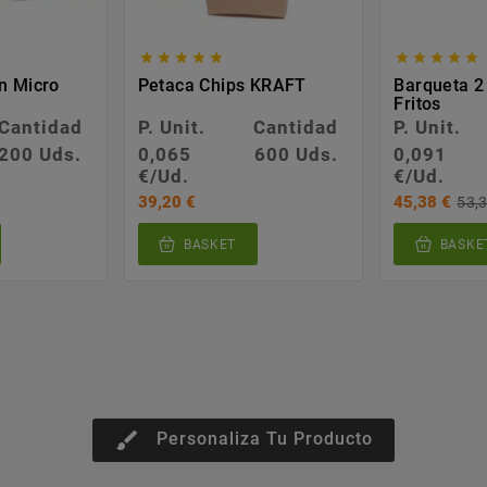










n Micro
Petaca Chips KRAFT
Barqueta 2
Fritos
Cantidad
P. Unit.
Cantidad
P. Unit.
200 Uds.
0,065
600 Uds.
0,091
€/Ud.
€/Ud.
39,20 €
45,38 €
53,3
BASKET
BASKE
brush
Personaliza Tu Producto