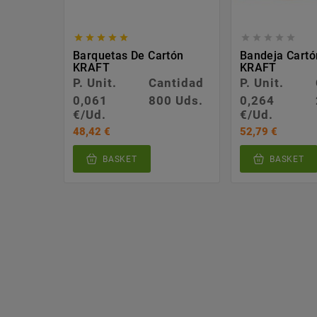










Barquetas De Cartón
Bandeja Cartó
KRAFT
KRAFT
P. Unit.
Cantidad
P. Unit.
0,061
800 Uds.
0,264
€/Ud.
€/Ud.
48,42 €
52,79 €
BASKET
BASKET