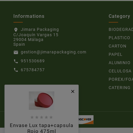
Informations
Category
Jimara Packaging
BIODEGRA
location_on
C/Joaquín Vargas 15
PLASTICO
29004 Málaga
Spain
CARTON
gestion@jimarapackaging.com
email
PAPEL
951530689
call
ALUMINIO
675784757
call
CELULOSA
POREX/FO
CATERING






Envase Lux tapa+capsula
Rojo 475ml