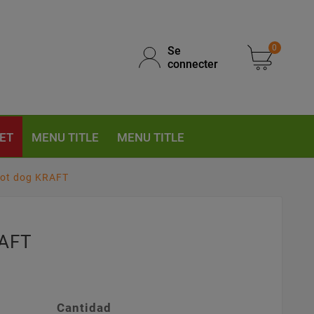
0
Se
connecter
ET
MENU TITLE
MENU TITLE
hot dog KRAFT
RAFT
Cantidad