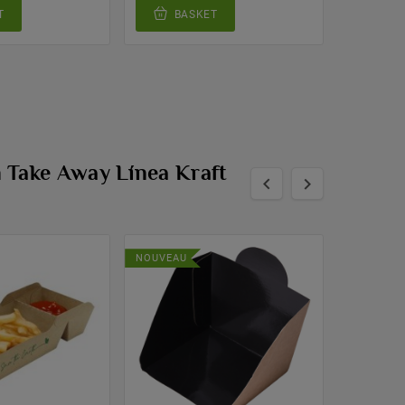
T
BASKET
BA
 Take Away Línea Kraft


NOUVEAU