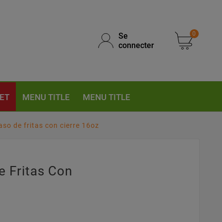
0
Se
connecter
ET
MENU TITLE
MENU TITLE
aso de fritas con cierre 16oz
e Fritas Con