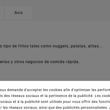
Avis
 tipo de fritos tales como nuggets, patatas, alitas...
erías y otros negocios de comida rápida.
us demande d'accepter les cookies afin d'optimiser les perfor
s Qui Ont Acheté Ce Produit Ont Égalemen
s des réseaux sociaux et la pertinence de la publicité. Les cooki
ociaux et à la publicité sont utilisés pour vous offrir des fonct
r les réseaux sociaux, ainsi que des publicités personnalisées.