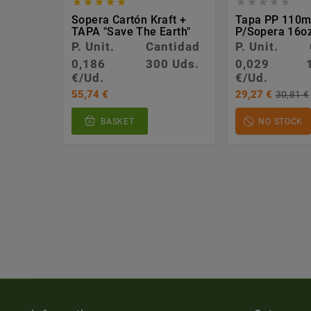










Sopera Cartón Kraft +
Tapa PP 110
TAPA "Save The Earth"
P/sopera 16o
P. Unit.
Cantidad
P. Unit.
0,186
300 Uds.
0,029
€/Ud.
€/Ud.
55,74 €
29,27 €
30,81 €
BASKET
NO STOCK