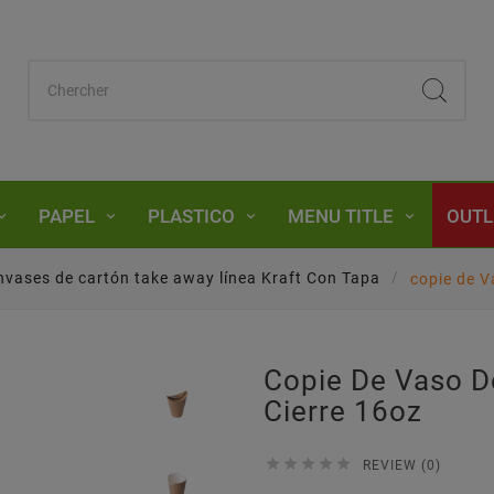
PAPEL
PLASTICO
MENU TITLE
OUTL
nvases de cartón take away línea Kraft Con Tapa
copie de V
Copie De Vaso D
Cierre 16oz





REVIEW (0)