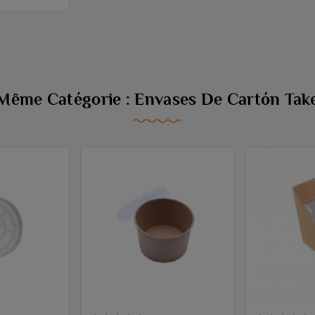
 Même Catégorie : Envases De Cartón Tak