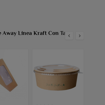
e Away Línea Kraft Con Tapa

