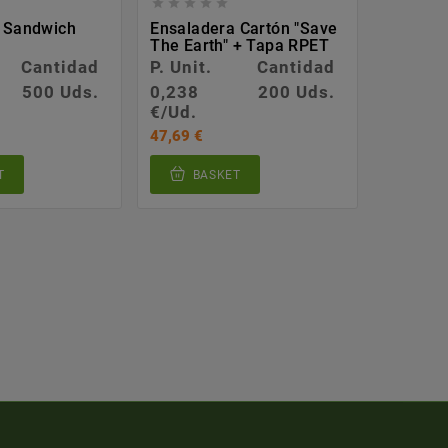








 Sandwich
Ensaladera Cartón "Save
Estuche
The Earth" + Tapa RPET
Con Ven
Cantidad
P. Unit.
Cantidad
P. Unit.
500 Uds.
0,238
200 Uds.
0,222
€/Ud.
€/Ud.
47,69 €
110,78 €
T
BASKET
BA