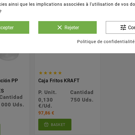
ies ainsi que les implications associées à l'utilisation de vos 
?
clear
tune
cepter
Rejeter
Con
Politique de confidentialité





cción PP
Caja Fritos KRAFT
ES
P. Unit.
Cantidad
Cantidad
0,130
750 Uds.
1000 Uds.
€/Ud.
97,86 €
BASKET