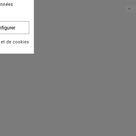
données

figurer
 et de cookies