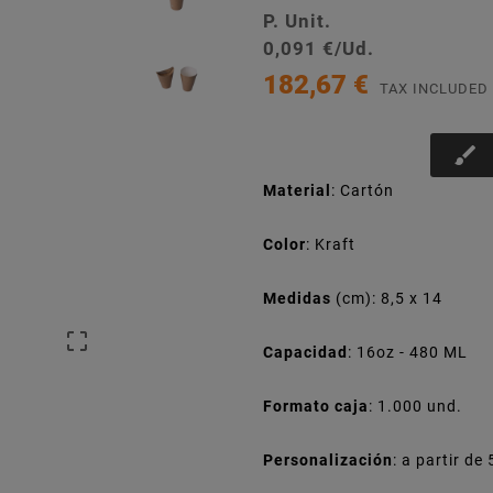
P. Unit.
0,091 €/Ud.
182,67 €
TAX INCLUDED
brush
Material
: Cartón
Color
: Kraft
Medidas
(cm):
8,5 x 14

Capacidad
:
16oz - 480 ML
Formato caja
: 1.000 und.
Personalización
: a partir de