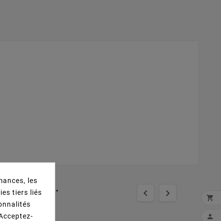
mances, les
t Acheté...


es tiers liés

ionnalités
 Acceptez-
