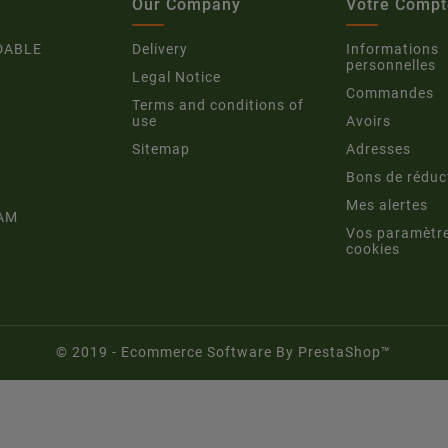
Our Company
Votre Compt
DABLE
Delivery
Informations
personnelles
Legal Notice
Commandes
Terms and conditions of
use
Avoirs
Sitemap
Adresses
Bons de réduc
Mes alertes
AM
Vos paramètr
cookies
© 2019 - Ecommerce Software By PrestaShop™