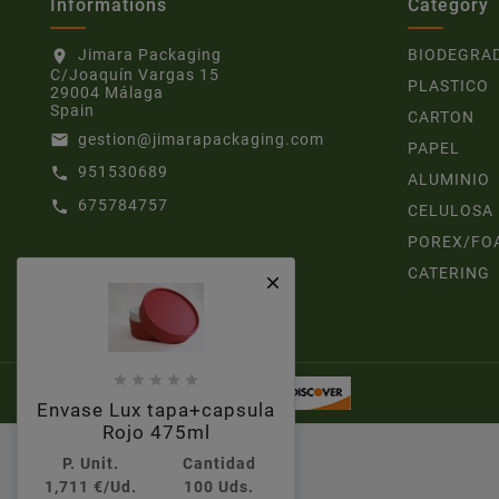
Informations
Category
Jimara Packaging
BIODEGRA
location_on
C/Joaquín Vargas 15
PLASTICO
29004 Málaga
Spain
CARTON
gestion@jimarapackaging.com
email
PAPEL
951530689
call
ALUMINIO
675784757
call
CELULOSA
POREX/FO
CATERING






Envase Lux tapa+capsula
Rojo 475ml
P. Unit.
Cantidad
1,711 €/Ud.
100 Uds.