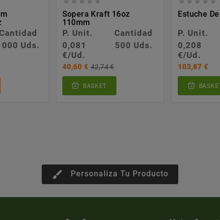










mm
Sopera Kraft 16oz
Estuche De
z
110mm
Cantidad
P. Unit.
Cantidad
P. Unit.
1000 Uds.
0,081
500 Uds.
0,208
€/Ud.
€/Ud.
40,60 €
103,87 €
42,74 €
BASKET
BASKE
brush
Personaliza Tu Producto