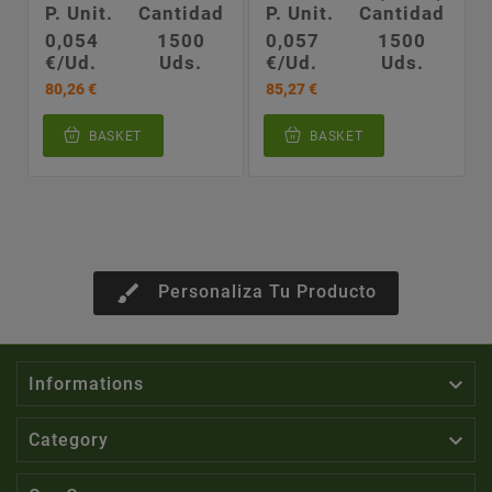
P. Unit.
Cantidad
P. Unit.
Cantidad
0,054
1500
0,057
1500
€/Ud.
Uds.
€/Ud.
Uds.
80,26 €
85,27 €
BASKET
BASKET
brush
Personaliza Tu Producto

Informations

Category