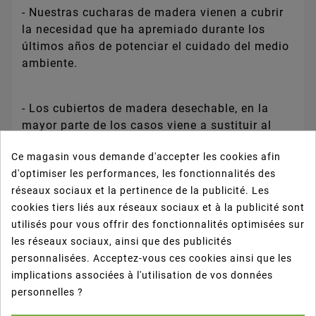
- Nuestras cucharas de madera vienen a cubrir
la necesidad que ha apremiado durante los
últimos años de potenciar el cuidado del medio
ambiente.
- Los cubiertos de madera desechable, en la
mayor parte de los casos viene a sustituir al
nocivo plástico.
Ce magasin vous demande d'accepter les cookies afin
d'optimiser les performances, les fonctionnalités des
- Producto elegante y bien presentado gracias a
réseaux sociaux et la pertinence de la publicité. Les
su acabado.
cookies tiers liés aux réseaux sociaux et à la publicité sont
utilisés pour vous offrir des fonctionnalités optimisées sur
les réseaux sociaux, ainsi que des publicités
- Composición totalmente vegetal (durante su
personnalisées. Acceptez-vous ces cookies ainsi que les
proceso de fabricación no entra ningún
implications associées à l'utilisation de vos données
elemento tóxico)
personnelles ?