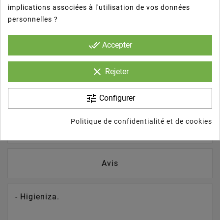
brush
Personaliza Tu Producto
implications associées à l'utilisation de vos données
personnelles ?
Donnez votre avis
done_all
Accepter
clear
Rejeter
La description
tune
Configurer
Politique de confidentialité et de cookies
Détails du produit
Avis
- Higieniza.