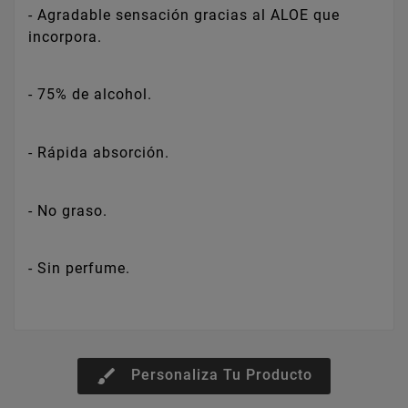
- Agradable sensación gracias al ALOE que
incorpora.
- 75% de alcohol.
- Rápida absorción.
- No graso.
- Sin perfume.
brush
Personaliza Tu Producto