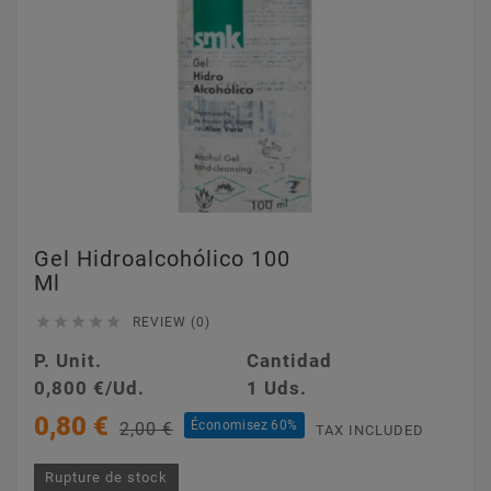
Gel Hidroalcohólico 100
Ml





REVIEW (0)
P. Unit.
Cantidad
0,800 €/Ud.
1 Uds.
0,80 €
Économisez 60%
2,00 €
TAX INCLUDED
Rupture de stock