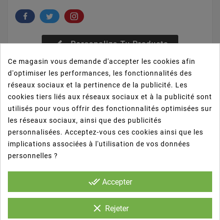
brush
Personaliza Tu Producto
Ce magasin vous demande d'accepter les cookies afin
Donnez votre avis
d'optimiser les performances, les fonctionnalités des
réseaux sociaux et la pertinence de la publicité. Les
cookies tiers liés aux réseaux sociaux et à la publicité sont
utilisés pour vous offrir des fonctionnalités optimisées sur
les réseaux sociaux, ainsi que des publicités
personnalisées. Acceptez-vous ces cookies ainsi que les
La description
implications associées à l'utilisation de vos données
personnelles ?
Détails du produit
done_all
Accepter
Avis
clear
Rejeter