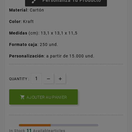
brush
Personaliza Tu Producto
Material
: Cartón
Color
: Kraft
Medidas
(cm): 13,1 x 13,1 x 11,5
Formato caja
: 250 und.
Personalización
: a partir de 15.000 und.
QUANTITY :

AJOUTER AU PANIER
11
In Stock
Availablearticles