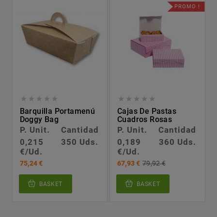
PROMO !










Barquilla Portamenú
Cajas De Pastas
Doggy Bag
Cuadros Rosas
P. Unit.
Cantidad
P. Unit.
Cantidad
0,215
350 Uds.
0,189
360 Uds.
€/Ud.
€/Ud.
75,24 €
67,93 €
79,92 €
BASKET
BASKET