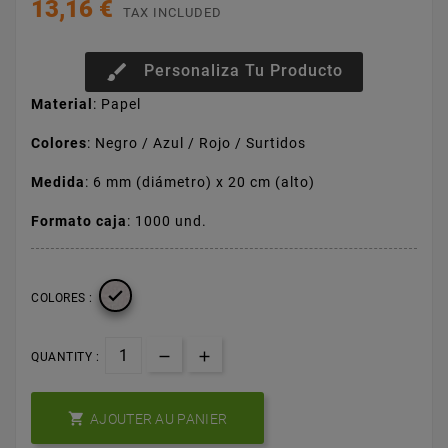
13,16 €
TAX INCLUDED
brush
Personaliza Tu Producto
Material
: Papel
Colores
: Negro / Azul / Rojo / Surtidos
Medida
: 6 mm (diámetro) x 20 cm (alto)
Formato caja
: 1000 und.

COLORES :
QUANTITY :

AJOUTER AU PANIER