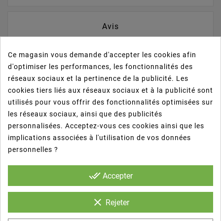
Avis
Ce magasin vous demande d'accepter les cookies afin
- Ideales para cualquier tipo de negocio:
d'optimiser les performances, les fonctionnalités des
cafeterías, heladerías, bares, restaurantes,
réseaux sociaux et la pertinence de la publicité. Les
negocios fast-food...
cookies tiers liés aux réseaux sociaux et à la publicité sont
utilisés pour vous offrir des fonctionnalités optimisées sur
les réseaux sociaux, ainsi que des publicités
- Ligeras y resistentes.
personnalisées. Acceptez-vous ces cookies ainsi que les
implications associées à l'utilisation de vos données
- Biodegradables y compostables.
personnelles ?
done_all
Accepter
- Aptas para zumos, refrescos, granizados o
cualquier otro tipo de bebida.
clear
Rejeter