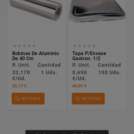










Bobinas De Aluminio
Tapa P/envase
De 40 Cm
Gastron. 1/2
P. Unit.
Cantidad
P. Unit.
Cantidad
32,170
1 Uds.
0,690
100 Uds.
€/Ud.
€/Ud.
32,17 €
69,01 €
NO STOCK
NO STOCK