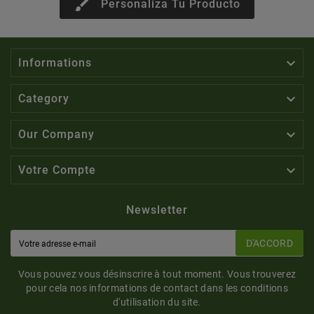
brush
Personaliza Tu Producto

Informations

Category

Our Company

Votre Compte
Newsletter
D'ACCORD
Vous pouvez vous désinscrire à tout moment. Vous trouverez
pour cela nos informations de contact dans les conditions
d'utilisation du site.