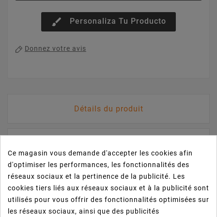
brush
Personaliza Tu Producto
Donnez votre avis
Détails du produit
Avis
Ce magasin vous demande d'accepter les cookies afin
d'optimiser les performances, les fonctionnalités des
réseaux sociaux et la pertinence de la publicité. Les
Référence
02807
cookies tiers liés aux réseaux sociaux et à la publicité sont
Références spécifiques
utilisés pour vous offrir des fonctionnalités optimisées sur
les réseaux sociaux, ainsi que des publicités
État
Neuf