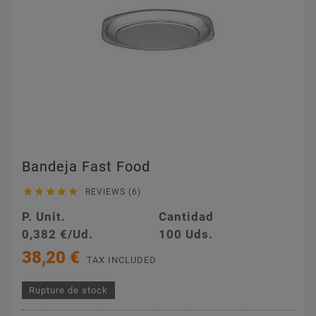
Bandeja Fast Food





REVIEWS (6)
P. Unit.
Cantidad
0,382 €/Ud.
100 Uds.
38,20 €
TAX INCLUDED
Rupture de stock