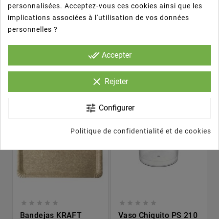
personnalisées. Acceptez-vous ces cookies ainsi que les
implications associées à l'utilisation de vos données
Les Clients Qui Ont Acheté Ce
personnelles ?
Produit Ont Également Acheté...
done_all
Accepter
clear


Rejeter
tune
Configurer
Politique de confidentialité et de cookies










Bandejas KRAFT
Vaso Chiquito PS 210