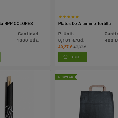





ita RPP COLORES
Platos De Aluminio Tortilla
Cantidad
P. Unit.
Canti
1000 Uds.
0,101 €/Ud.
400 U
40,27 €
47,37 €
BASKET
NOUVEAU