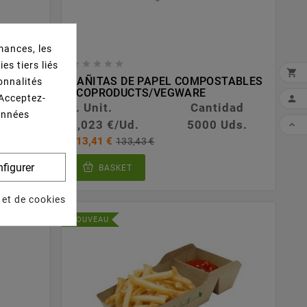
mances, les





es tiers liés

X17X26
CAÑITAS DE PAPEL COMPOSTABLES
ionnalités
ECOPRODUCTS/VEGWARE
 Acceptez-

dad
P. Unit.
Cantidad
données
ds.
0,023 €/Ud.
5000 Uds.

113,41 €
133,43 €
figurer
BASKET
 et de cookies
NOUVEAU