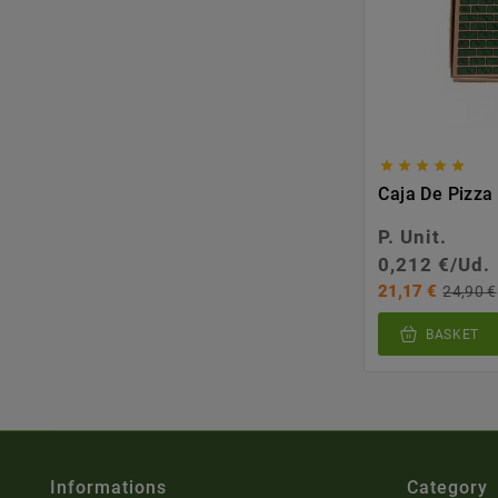





Caja De Pizz
P. Unit.
0,212 €/Ud.
21,17 €
24,90 €
BASKET
Informations
Category