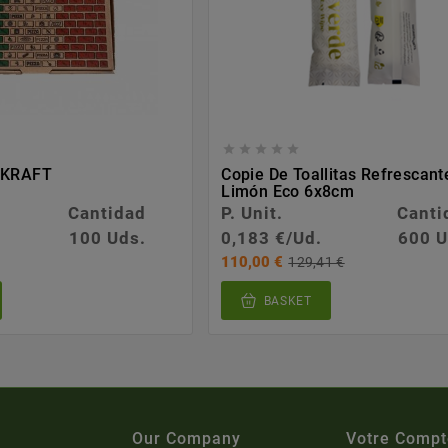





a KRAFT
Copie De Toallitas Refrescant
Limón Eco 6x8cm
Cantidad
P. Unit.
Canti
100 Uds.
0,183 €/Ud.
600 U
110,00 €
129,41 €
BASKET
Our Company
Votre Compt