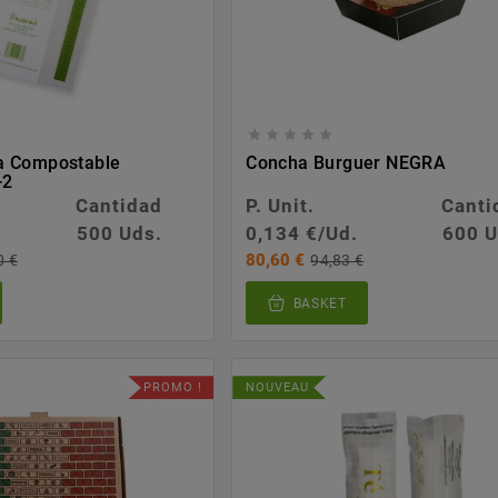





a Compostable
Concha Burguer NEGRA
-2
Cantidad
P. Unit.
Canti
500 Uds.
0,134 €/Ud.
600 U
80,60 €
0 €
94,83 €
BASKET
PROMO !
NOUVEAU