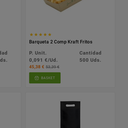





Barqueta 2 Comp Kraft Fritos
dad
P. Unit.
Cantidad
ds.
0,091 €/Ud.
500 Uds.
45,38 €
53,39 €
BASKET