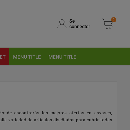
0
Se
connecter
ET
MENU TITLE
MENU TITLE
 donde encontrarás las mejores ofertas en envases,
plia variedad de artículos diseñados para cubrir todas