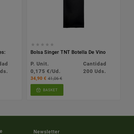





es:
Bolsa Singer TNT Botella De Vino
dad
P. Unit.
Cantidad
ds.
0,175 €/Ud.
200 Uds.
34,90 €
41,06 €
BASKET
e
Newsletter