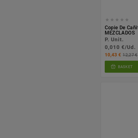





Copie De Cañ
MEZCLADOS
P. Unit.
0,010 €/Ud.
10,43 €
12,27 €
BASKET