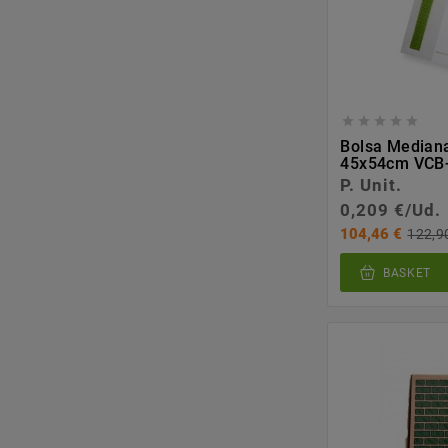





Bolsa Median
45x54cm VCB
P. Unit.
0,209 €/Ud.
104,46 €
122,9
BASKET