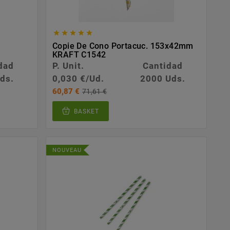





Copie De Cono Portacuc. 153x42mm
KRAFT C1542
dad
P. Unit.
Cantidad
ds.
0,030 €/Ud.
2000 Uds.
60,87 €
71,61 €
BASKET
NOUVEAU