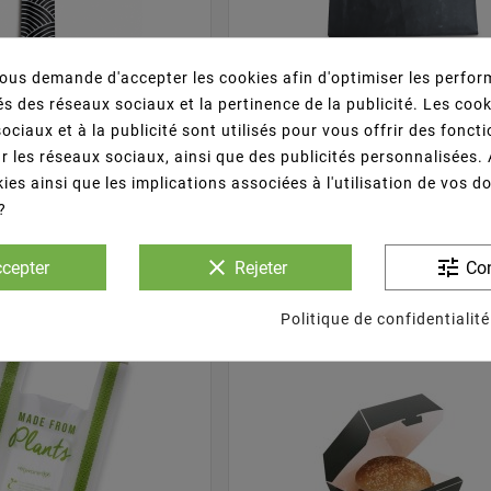
us demande d'accepter les cookies afin d'optimiser les perfor





s des réseaux sociaux et la pertinence de la publicité. Les cooki
és Enfundado (negro)
Bolsa Papel C/asa Plana 26
ociaux et à la publicité sont utilisés pour vous offrir des fonct
NEGRA 70gr
r les réseaux sociaux, ainsi que des publicités personnalisées.
Cantidad
P. Unit.
Canti
ies ainsi que les implications associées à l'utilisation de vos 
100 Uds.
0,134 €/Ud.
250 U
?
33,44 €
39,34 €
clear
tune
cepter
Rejeter
Con
BASKET
Politique de confidentialité