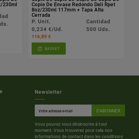
z/230ml
Copie De Envase Redondo Deli Rpet
8oz/230ml 117mm + Tapa Alta
Cerrada
dad
P. Unit.
Cantidad
ds.
0,234 €/Ud.
500 Uds.
116,89 €
BASKET
e
Newsletter
S’ABONNER
Vous pouvez vous désinscrire à tout
moment. Vous trouverez pour cela nos
informations de contact dans les conditions