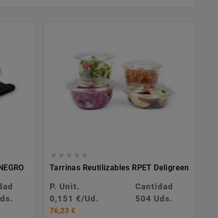





 NEGRO
Tarrinas Reutilizables RPET Deligreen
dad
P. Unit.
Cantidad
ds.
0,151 €/Ud.
504 Uds.
76,23 €