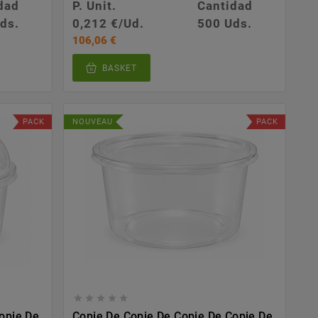
dad
P. Unit.
Cantidad
ds.
0,212 €/Ud.
500 Uds.
106,06 €
BASKET
PACK
NOUVEAU
PACK





opie De
Copie De Copie De Copie De Copie De