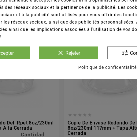
us demande d'accepter les cookies afin d'optimiser les perfor
87,57 €
s des réseaux sociaux et la pertinence de la publicité. Les cooki
ociaux et à la publicité sont utilisés pour vous offrir des fonct
BASKET
r les réseaux sociaux, ainsi que des publicités personnalisées.
ies ainsi que les implications associées à l'utilisation de vos 
?
PACK
NOUVEAU
clear
tune
cepter
Rejeter
Con
Politique de confidentialité





do Deli Rpet 8oz/230ml
Copie De Envase Redondo Del
 Alta Cerrada
8oz/230ml 117mm + Tapa Alt
Cerrada
Cantidad