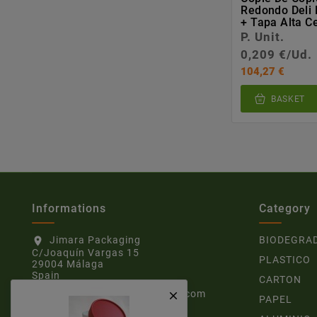
Redondo Deli
+ Tapa Alta C
P. Unit.
0,209 €/Ud.
104,27 €
BASKET
Informations
Category
Jimara Packaging
BIODEGRA
location_on
C/Joaquín Vargas 15
PLASTICO
29004 Málaga
Spain
CARTON
gestion@jimarapackaging.com
email

PAPEL
951530689
call