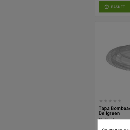
BASKET





Tapa Bombead
Deligreen
P. Unit.
0,096 €/Ud.