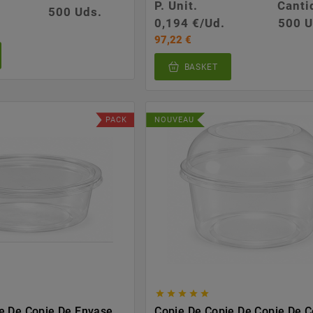
P. Unit.
Canti
500 Uds.
0,194 €/Ud.
500 U
97,22 €
BASKET
PACK
NOUVEAU





e De Copie De Envase
Copie De Copie De Copie De C