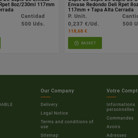
 Rpet 8oz/230ml 117mm
Envase Redondo Deli Rpet 8o
errada
117mm + Tapa Alta Cerrada
Cantidad
P. Unit.
Canti
500 Uds.
0,237 €/Ud.
500 U
118,68 €
BASKET
Our Company
Votre Compt
DABLE
Delivery
Informations
personnelles
Legal Notice
Commandes
Terms and conditions of
use
Avoirs
Sitemap
Adresses