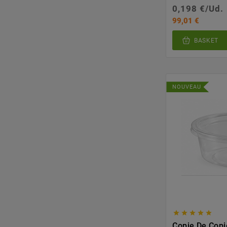
0,198 €/Ud.
99,01 €
BASKET
NOUVEAU





Copie De Copi