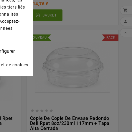
mances, les
114,76 €
es tiers liés

ionnalités
BASKET
 Acceptez-

données

PACK
NOUVEAU
PACK
figurer
 et de cookies





i Rpet
Copie De Copie De Envase Redondo
a
Deli Rpet 8oz/230ml 117mm + Tapa
Alta Cerrada