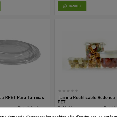
BASKET





a RPET Para Tarrinas
Tarrina Reutilizable Redonda
PET
Cantidad
P. Unit.
Canti
1008 Uds.
0,097 €/Ud.
900 U