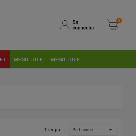
0
Se
connecter
ET
MENU TITLE
MENU TITLE

Trier par :
Pertinence