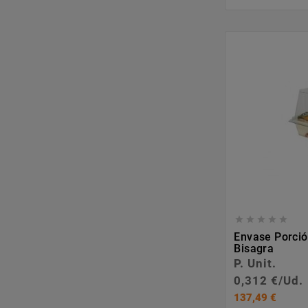





Envase Porció
Bisagra
P. Unit.
0,312 €/Ud.
137,49 €