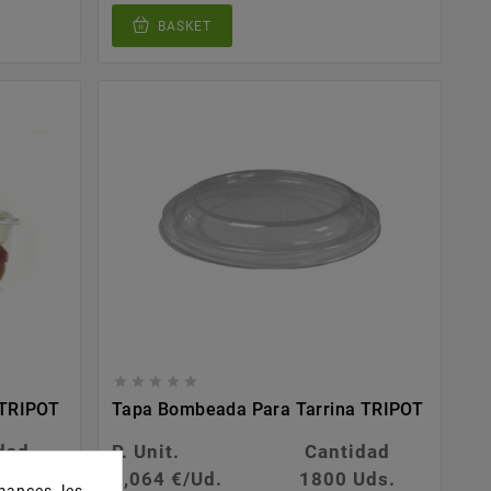
BASKET





 TRIPOT
Tapa Bombeada Para Tarrina TRIPOT
dad
P. Unit.
Cantidad
ds.
0,064 €/Ud.
1800 Uds.